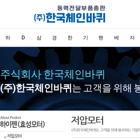
하
D
삼
경
한
기
핸
베
자
이
K
양
창
국
어
들
어
동
저압모
형식표
기어드
경하중
표준형
기어
핸들/손
베어링
빅이어
터
기법
모터
용
체인
잡이류
카프링
LM가이
주식회사 한국체인바퀴
젠
M(
감
캐
체
/
/
링
화
서보모
인덕션
중실축
중하중
콘베어
드
터
모터
윔감속
용
체인
(주)한국체인바퀴
는 고객을 위해 
스피드
기
고압모
리버서
고하중
가이드
(
소
속
스
인
카
손
시
터
블모터
멀티맥
용
SERO
스윔감
브레이
다용도
속기
볼스크
효
크모터
형
기
터
용
프
잡
스
류
중공축
클러치
피아노
윔감속
천복스
브레이
용
기
성
모
링
이
템
크류
크모터
완충용
헬리컬