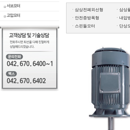
LM부싱
2극모
윔감속
병원용
터
모
터
류
기
ㆍ
삼상전폐외선형
ㆍ
삼상
후아록
토크모
ㆍ
안전증방폭형
ㆍ
내압
스크류
터
잭
후드마
ㆍ
스핀들모터
ㆍ
단상
터
)
스터
스피드
하이포
콘트롤
맥스
모터
)
기어박
스피드
스
콘트롤
러
EL권상
기
헬리크
로스감
동력전
속기
달요소
도면자
료실