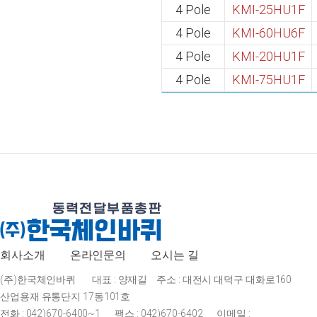
4 Pole
KMI-25HU1F
4 Pole
KMI-60HU6F
4 Pole
KMI-20HU1F
4 Pole
KMI-75HU1F
회사소개
온라인문의
오시는 길
(주)한국체인바퀴
대표 : 양재길
주소 : 대전시 대덕구 대화로160
산업용재 유통단지 17동101호
전화 : 042)670-6400~1
팩스 : 042)670-6402
이메일 :