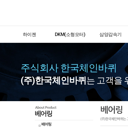
하이젠
DKM(소형모터)
삼양감속기
(효성모터)
저압모터
형식표기법
기어드모터
서보모터
인덕션모터
중실축윔감속기
주식회사 한국체인바퀴
고압모터
리버서블모터
멀티맥스윔감속기
(주)한국체인바퀴
는 고객을 
브레이크모터
중공축윔감속기
클러치브레이크모터
헬리컬윔감속기
2극모터
스크류잭
토크모터
하이포맥스
스피드콘트롤모터
기어박스
스피드콘트롤러
EL권상기