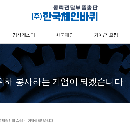
경창캐스터
한국체인
기어/카프링
경하중용
표준형체인
기어
중하중용
콘베어체인
카프링
고하중용
위해 봉사하는 기업이 되겠습니다.
다용도용
피아노용
완충용
병원용
후아록
후드마스터