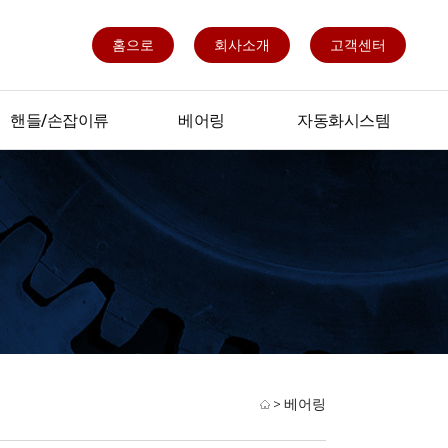
홈으로
회사소개
고객센터
핸들/손잡이류
베어링
자동화시스템
핸들/손잡이류
베어링
빅이어
LM가이드
스피드가이드
SERO
볼스크류
천복스크류
LM부싱
>
베어링