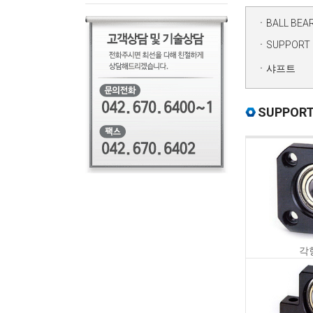
헬리크로스감속기
동력전달요소
ㆍBALL BEA
도면자료실
ㆍSUPPORT 
ㆍ샤프트
SUPPORT
각