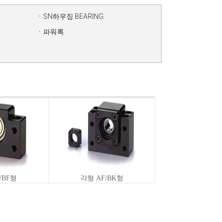
ㆍSN하우징 BEARING
ㆍ파워록
/BF형
각형 AF/BK형