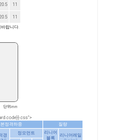
20.5
11
20.5
11
의바랍니다.
ard.code}}.css">
기본정격하중
질량
리니어
정모먼트
적경
리니어레일
블록