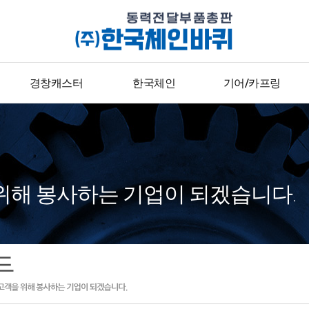
경창캐스터
한국체인
기어/카프링
경하중용
표준형체인
기어
중하중용
콘베어체인
카프링
고하중용
위해 봉사하는 기업이 되겠습니다.
다용도용
피아노용
완충용
병원용
후아록
후드마스터