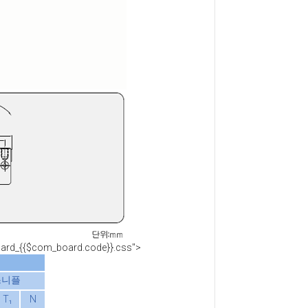
board_{{$com_board.code}}.css">
스니플
T₁
N