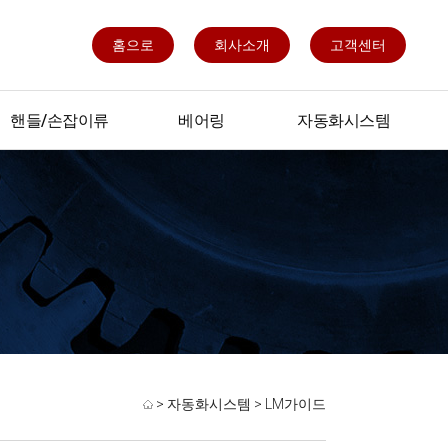
홈으로
회사소개
고객센터
핸들/손잡이류
베어링
자동화시스템
핸들/손잡이류
베어링
빅이어
LM가이드
스피드가이드
SERO
볼스크류
천복스크류
LM부싱
>
자동화시스템
>
LM가이드