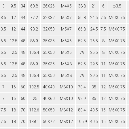
3
9.5
34
60.8
26X26
M4X5
38.8
21
6
φ
3.5
3.5
12
44
77.2
32X32
M5X7
50.8
24.5
7.5
M6X0.75
3.5
12
44
93.2
32X50
M5X7
66.8
24.5
7.5
M6X0.75
6.5
12.5
48
86.9
35X35
M6X6
59.5
26.5
8
M6X0.75
6.5
12.5
48
106.4
35X50
M6X6
79
26.5
8
M6X0.75
6.5
12.5
48
86.9
35X35
M6X8
59.5
29.5
11
M6X0.75
6.5
12.5
48
106.4
35X50
M6X8
79
29.5
11
M6X0.75
7
16
60
102.5
40X40
M8X10
70.4
35
12
M6X0.75
7
16
60
125
40X60
M8X10
92.9
35
12
M6X0.75
7.5
18
70
112.6
50X50
M8X12
80.4
40.5
15
M6X0.75
7.5
18
70
138.1
50X72
M8X12
105.9
40.5
15
M6X0.75