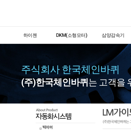
하이젠
DKM(소형모터)
삼양감속기
(효성모터)
저압모터
형식표기법
기어드모터
서보모터
인덕션모터
중실축윔감속기
주식회사 한국체인바퀴
고압모터
리버서블모터
멀티맥스윔감속기
(주)한국체인바퀴
는 고객을 
브레이크모터
중공축윔감속기
클러치브레이크모터
헬리컬윔감속기
2극모터
스크류잭
토크모터
하이포맥스
스피드콘트롤모터
기어박스
스피드콘트롤러
EL권상기