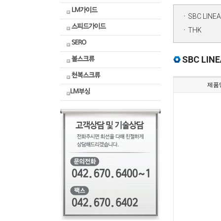
헬리크로스감속기
동력전달요소
ㆍSBC LINE
ㆍTHK
도면자료실
SBC LIN
제품