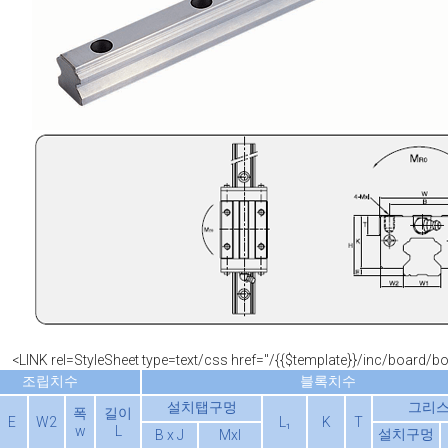
<LINK rel=StyleSheet type=text/css href="/{{$template}}/inc/board/
조립치수
블록치수
설치탭구멍
그리
폭
길이
E
W2
L₁
K
T
w
L
설치구멍
B x J
Mxl