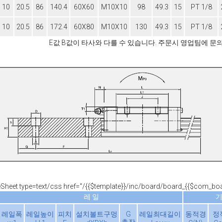
10
20.5
86
140.4
60X60
M10X10
98
49.3
15
PT 1/8
10
20.5
86
172.4
60X80
M10X10
130
49.3
15
PT 1/8
E값 B값이 타사와 다를 수 있습니다. 주문시 영업팀에 문
leSheet type=text/css href="/{{$template}}/inc/board/board_{{$com_bo
레 일
레일폭
레일높이
피치
설치볼트구멍
G
레일최대길이
동적경
정