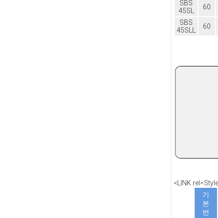
SBS
60
45SL
SBS
60
45SLL
<LINK rel=Sty
기
본
번