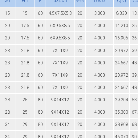
추장
w1
H 1
F
dXDXh
Lο
C(N)
Cο
MAX
15
15
60
4.5X7.5X5.3
20
3.000
8.330
13
20
17.5
60
6X9.5X8.5
20
4.000
14.210
25
20
17.5
60
6X9.5X8.5
20
4.000
16.905
36
23
21.8
60
7X11X9
20
4.000
20.972
39
23
21.8
60
7X11X9
20
4.000
24.667
48
23
21.8
60
7X11X9
20
4.000
20.972
39
23
21.8
60
7X11X9
20
4.000
24.667
48
28
25
80
9X14X12
20
4.000
29.204
53
28
25
80
9X14X12
20
4.000
35.300
67
34
29
80
9X14X12
20
4.000
38.808
68
34
29
80
9X14X12
20
4.000
46.070
90