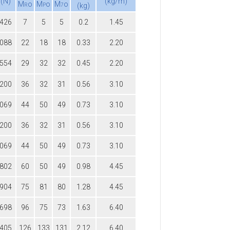
(N)
(kg/m)
M
ο
M
ο
M
ο
(kg)
R
P
7
.426
7
5
5
0.2
1.45
.088
22
18
18
0.33
2.20
.554
29
32
32
0.45
2.20
.200
36
32
31
0.56
3.10
.069
44
50
49
0.73
3.10
.200
36
32
31
0.56
3.10
.069
44
50
49
0.73
3.10
.802
60
50
49
0.98
4.45
.904
75
81
80
1.28
4.45
.698
96
75
73
1.63
6.40
.405
126
133
131
2.12
6.40