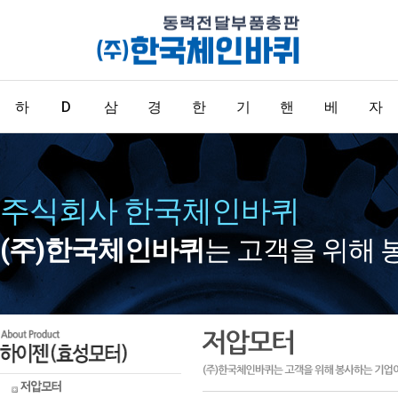
하
D
삼
경
한
기
핸
베
자
이
K
양
창
국
어
들
어
동
저압모
형식표
기어드
경하중
표준형
기어
핸들/손
베어링
빅이어
터
기법
모터
용
체인
잡이류
카프링
LM가이
주식회사 한국체인바퀴
젠
M(
감
캐
체
/
/
링
화
서보모
인덕션
중실축
중하중
콘베어
드
터
모터
윔감속
용
체인
(주)한국체인바퀴
는 고객을 위해 
스피드
기
고압모
리버서
고하중
가이드
(
소
속
스
인
카
손
시
터
블모터
멀티맥
용
SERO
스윔감
브레이
다용도
속기
볼스크
효
크모터
형
기
터
용
프
잡
스
류
중공축
클러치
피아노
윔감속
천복스
브레이
용
기
성
모
링
이
템
크류
크모터
완충용
헬리컬