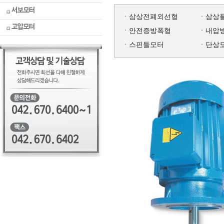
LM부싱
2극모
윔감속
병원용
터
모
터
류
기
ㆍ
삼상전폐외선형
ㆍ
삼상
후아록
토크모
ㆍ
안전증방폭형
ㆍ
내압
스크류
터
잭
후드마
ㆍ
스핀들모터
ㆍ
단상
터
)
스터
스피드
하이포
콘트롤
맥스
모터
)
기어박
스피드
스
콘트롤
러
EL권상
기
헬리크
로스감
동력전
속기
달요소
도면자
료실