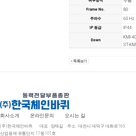
수평
취부방식
80
Frame No.
60 Hz
주파수
IP44
IP 등급
KMI-4
Down
ST-KMI
회사소개
온라인문의
오시는 길
(주)한국체인바퀴
대표 : 양재길
주소 : 대전시 대덕구 대화로160
산업용재 유통단지 17동101호